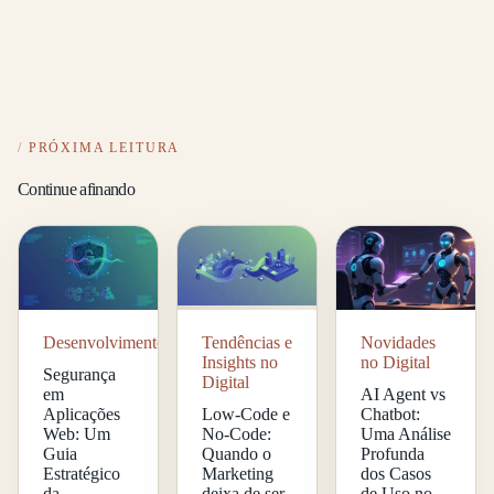
PRÓXIMA LEITURA
Continue afinando
Desenvolvimento
Tendências e
Novidades
Insights no
no Digital
Segurança
Digital
em
AI Agent vs
Aplicações
Low-Code e
Chatbot:
Web: Um
No-Code:
Uma Análise
Guia
Quando o
Profunda
Estratégico
Marketing
dos Casos
da
deixa de ser
de Uso no