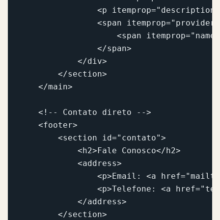
                <p itemprop="description"
                <span itemprop="provider"
                    <span itemprop="name"
                </span>

            </div>

        </section>

    </main>

    <!-- Contato direto -->

    <footer>

        <section id="contato">

            <h2>Fale Conosco</h2>

            <address>

                <p>Email: <a href="mailto
                <p>Telefone: <a href="tel
            </address>

        </section>
