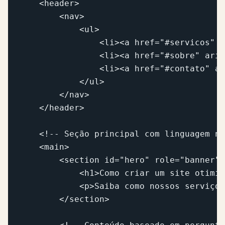
    <header>

        <nav>

            <ul>

                <li><a href="#servicos" a
                <li><a href="#sobre" aria
                <li><a href="#contato" ar
            </ul>

        </nav>

    </header>

    <!-- Seção principal com linguagem na
    <main>

        <section id="hero" role="banner">
            <h1>Como criar um site otimiz
            <p>Saiba como nossos serviços
        </section>
