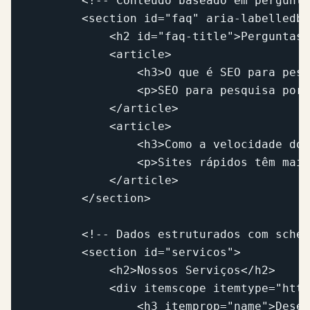
        <!-- Conteúdo baseado em pergunta
        <section id="faq" aria-labelledby
            <h2 id="faq-title">Perguntas 
            <article>

                <h3>O que é SEO para pesq
                <p>SEO para pesquisa por 
            </article>

            <article>

                <h3>Como a velocidade do 
                <p>Sites rápidos têm mais
            </article>

        </section>

        <!-- Dados estruturados com schem
        <section id="servicos">

            <h2>Nossos Serviços</h2>

            <div itemscope itemtype="http
                <h3 itemprop="name">Desen