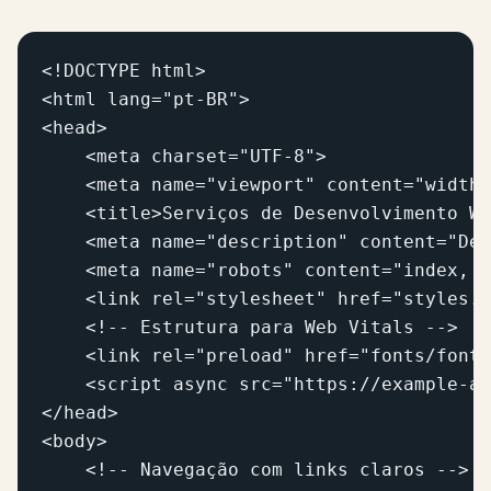
<!DOCTYPE html>

<html lang="pt-BR">

<head>

    <meta charset="UTF-8">

    <meta name="viewport" content="width=
    <title>Serviços de Desenvolvimento We
    <meta name="description" content="Des
    <meta name="robots" content="index, f
    <link rel="stylesheet" href="styles.c
    <!-- Estrutura para Web Vitals -->

    <link rel="preload" href="fonts/font.
    <script async src="https://example-an
</head>

<body>

    <!-- Navegação com links claros -->
