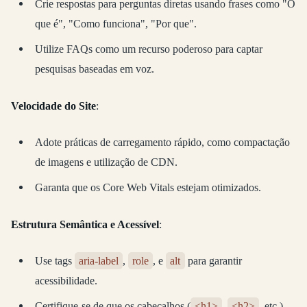
Crie respostas para perguntas diretas usando frases como "O
que é", "Como funciona", "Por que".
Utilize FAQs como um recurso poderoso para captar
pesquisas baseadas em voz.
Velocidade do Site
:
Adote práticas de carregamento rápido, como compactação
de imagens e utilização de CDN.
Garanta que os Core Web Vitals estejam otimizados.
Estrutura Semântica e Acessível
:
Use tags
aria-label
,
role
, e
alt
para garantir
acessibilidade.
Certifique-se de que os cabeçalhos (
<h1>
,
<h2>
, etc.)