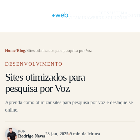
A
ECOSSISTEMA
CONT
VITAMINAWEB
DE SOLUÇÕES
Home
/
Blog
/
Sites otimizados para pesquisa por Voz
DESENVOLVIMENTO
Sites otimizados para
pesquisa por Voz
Aprenda como otimizar sites para pesquisa por voz e destaque-se
online.
POR
23 jan, 2025
9 min de leitura
Rodrigo Neves