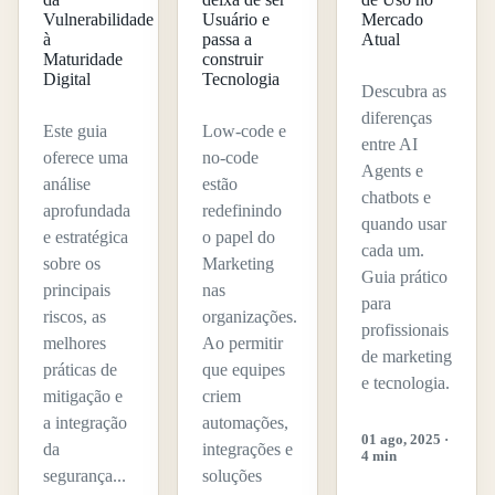
Vulnerabilidade
Usuário e
Mercado
à
passa a
Atual
Maturidade
construir
Digital
Tecnologia
Descubra as
diferenças
Este guia
Low-code e
entre AI
oferece uma
no-code
Agents e
análise
estão
chatbots e
aprofundada
redefinindo
quando usar
e estratégica
o papel do
cada um.
sobre os
Marketing
Guia prático
principais
nas
para
riscos, as
organizações.
profissionais
melhores
Ao permitir
de marketing
práticas de
que equipes
e tecnologia.
mitigação e
criem
a integração
automações,
01 ago, 2025 ·
da
integrações e
4 min
segurança...
soluções