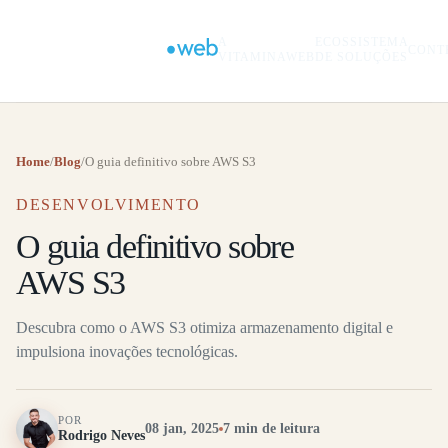
A
ECOSSISTEMA
CONT
VITAMINAWEB
DE SOLUÇÕES
Home
/
Blog
/
O guia definitivo sobre AWS S3
DESENVOLVIMENTO
O guia definitivo sobre
AWS S3
Descubra como o AWS S3 otimiza armazenamento digital e
impulsiona inovações tecnológicas.
POR
08 jan, 2025
7 min de leitura
Rodrigo Neves