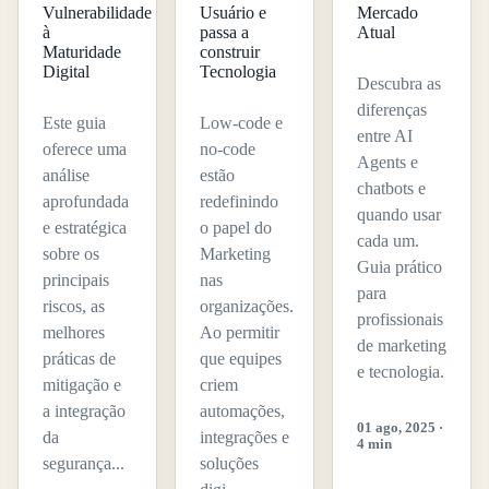
Vulnerabilidade
Usuário e
Mercado
à
passa a
Atual
Maturidade
construir
Digital
Tecnologia
Descubra as
diferenças
Este guia
Low-code e
entre AI
oferece uma
no-code
Agents e
análise
estão
chatbots e
aprofundada
redefinindo
quando usar
e estratégica
o papel do
cada um.
sobre os
Marketing
Guia prático
principais
nas
para
riscos, as
organizações.
profissionais
melhores
Ao permitir
de marketing
práticas de
que equipes
e tecnologia.
mitigação e
criem
a integração
automações,
01 ago, 2025 ·
da
integrações e
4 min
segurança...
soluções