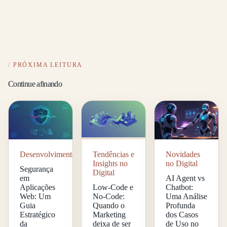
PRÓXIMA LEITURA
Continue afinando
Desenvolvimento
Tendências e
Novidades
Insights no
no Digital
Segurança
Digital
em
AI Agent vs
Aplicações
Low-Code e
Chatbot:
Web: Um
No-Code:
Uma Análise
Guia
Quando o
Profunda
Estratégico
Marketing
dos Casos
da
deixa de ser
de Uso no