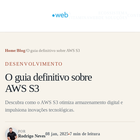
A
ECOSSISTEMA
CONT
VITAMINAWEB
DE SOLUÇÕES
Home
/
Blog
/
O guia definitivo sobre AWS S3
DESENVOLVIMENTO
O guia definitivo sobre
AWS S3
Descubra como o AWS S3 otimiza armazenamento digital e
impulsiona inovações tecnológicas.
POR
08 jan, 2025
7 min de leitura
Rodrigo Neves