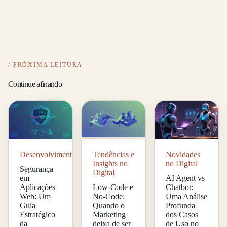
PRÓXIMA LEITURA
Continue afinando
Desenvolvimento
Tendências e
Novidades
Insights no
no Digital
Segurança
Digital
em
AI Agent vs
Aplicações
Low-Code e
Chatbot:
Web: Um
No-Code:
Uma Análise
Guia
Quando o
Profunda
Estratégico
Marketing
dos Casos
da
deixa de ser
de Uso no