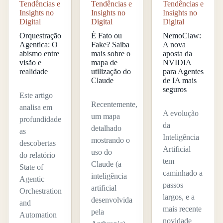
Tendências e
Tendências e
Tendências e
Insights no
Insights no
Insights no
Digital
Digital
Digital
Orquestração
É Fato ou
NemoClaw:
Agentica: O
Fake? Saiba
A nova
abismo entre
mais sobre o
aposta da
visão e
mapa de
NVIDIA
realidade
utilização do
para Agentes
Claude
de IA mais
seguros
Este artigo
Recentemente,
analisa em
A evolução
um mapa
profundidade
da
detalhado
as
Inteligência
mostrando o
descobertas
Artificial
uso do
do relatório
tem
Claude (a
State of
caminhado a
inteligência
Agentic
passos
artificial
Orchestration
largos, e a
desenvolvida
and
mais recente
pela
Automation
novidade