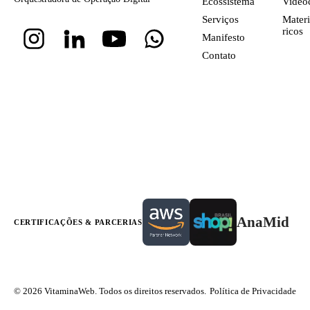
Ecossistema
Video
Serviços
Materi
ricos
Manifesto
Contato
AnaMid
CERTIFICAÇÕES & PARCERIAS
© 2026 VitaminaWeb. Todos os direitos reservados.
Política de Privacidade