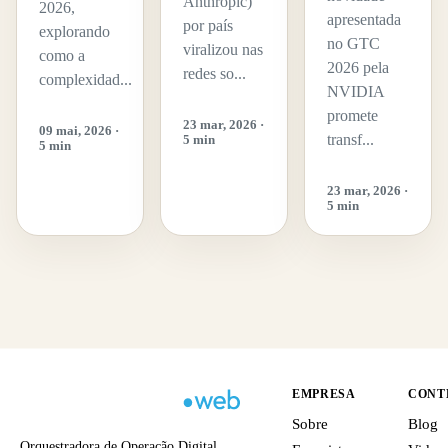
Anthropic)
2026,
apresentada
por país
explorando
no GTC
viralizou nas
como a
2026 pela
redes so...
complexidad...
NVIDIA
promete
23 mar, 2026 ·
09 mai, 2026 ·
transf...
5 min
5 min
23 mar, 2026 ·
5 min
EMPRESA
CONT
Sobre
Blog
Orquestradora de Operação Digital