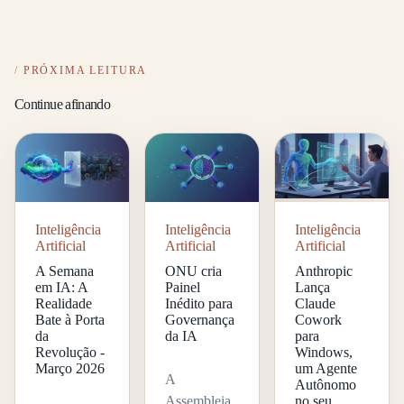
PRÓXIMA LEITURA
Continue afinando
Inteligência
Inteligência
Inteligência
Artificial
Artificial
Artificial
A Semana
ONU cria
Anthropic
em IA: A
Painel
Lança
Realidade
Inédito para
Claude
Bate à Porta
Governança
Cowork
da
da IA
para
Revolução -
Windows,
Março 2026
um Agente
A
Autônomo
Assembleia
no seu