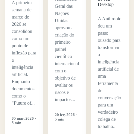
A primeira
Desktop
Geral das
semana de
Nações
março de
A Anthropic
Unidas
2026 se
deu um
aprovou a
consolidou
passo
criação do
como um
ousado para
primeiro
ponto de
transformar
painel
inflexão para
a
científico
a
inteligência
internacional
inteligência
artificial de
com o
artificial.
uma
objetivo de
Enquanto
ferramenta
avaliar os
documentos
de
riscos e
como o
conversação
impactos...
"Future of...
para um
verdadeiro
20 fev, 2026 ·
05 mar, 2026 ·
colega de
5 min
5 min
trabalho...