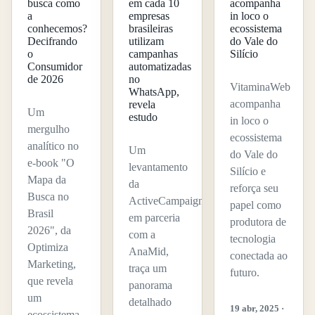
busca como
acompanha
em cada 10
a
in loco o
empresas
conhecemos?
ecossistema
brasileiras
Decifrando
do Vale do
utilizam
o
Silício
campanhas
Consumidor
automatizadas
de 2026
no
VitaminaWeb
WhatsApp,
acompanha
revela
Um
estudo
in loco o
mergulho
ecossistema
analítico no
Um
do Vale do
e-book "O
levantamento
Silício e
Mapa da
da
reforça seu
Busca no
ActiveCampaign,
papel como
Brasil
em parceria
produtora de
2026", da
com a
tecnologia
Optimiza
AnaMid,
conectada ao
Marketing,
traça um
futuro.
que revela
panorama
um
detalhado
19 abr, 2025 ·
ecossistema