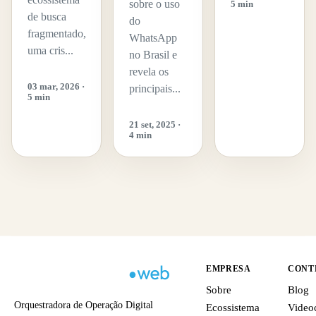
sobre o uso
5 min
de busca
do
fragmentado,
WhatsApp
uma cris...
no Brasil e
revela os
03 mar, 2026 ·
principais...
5 min
21 set, 2025 ·
4 min
EMPRESA
CONT
Sobre
Blog
Orquestradora de Operação Digital
Ecossistema
Video