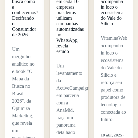
busca como
acompanha
em cada 10
a
in loco o
empresas
conhecemos?
ecossistema
brasileiras
Decifrando
do Vale do
utilizam
o
Silício
campanhas
Consumidor
automatizadas
de 2026
no
VitaminaWeb
WhatsApp,
acompanha
revela
Um
estudo
in loco o
mergulho
ecossistema
analítico no
Um
do Vale do
e-book "O
levantamento
Silício e
Mapa da
da
reforça seu
Busca no
ActiveCampaign,
papel como
Brasil
em parceria
produtora de
2026", da
com a
tecnologia
Optimiza
AnaMid,
conectada ao
Marketing,
traça um
futuro.
que revela
panorama
um
detalhado
19 abr, 2025 ·
ecossistema