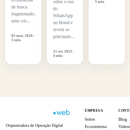
sobre o uso
5 min
de busca
do
fragmentado,
WhatsApp
uma cris...
no Brasil e
revela os
03 mar, 2026 ·
principais...
5 min
21 set, 2025 ·
4 min
EMPRESA
CONT
Sobre
Blog
Orquestradora de Operação Digital
Ecossistema
Video