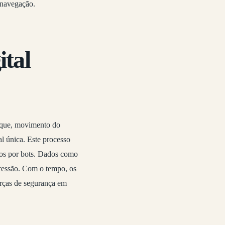
 navegação.
tal
lique, movimento do
l única. Este processo
dos por bots. Dados como
pressão. Com o tempo, os
orças de segurança em