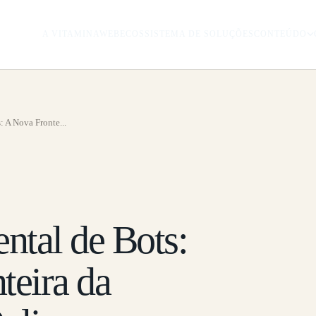
A VITAMINAWEB
ECOSSISTEMA DE SOLUÇÕES
CONTEÚDO
 A Nova Fronte...
tal de Bots:
teira da