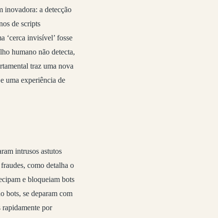
m inovadora: a detecção
nos de scripts
 ‘cerca invisível’ fosse
olho humano não detecta,
tamental traz uma nova
 e uma experiência de
ram intrusos astutos
 fraudes, como detalha o
tecipam e bloqueiam bots
ão bots, se deparam com
s rapidamente por