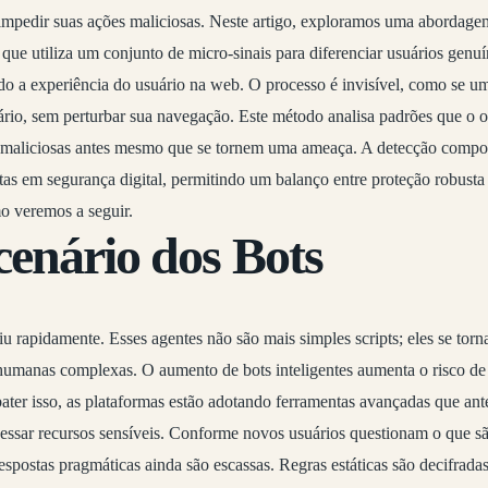
 impedir suas ações maliciosas. Neste artigo, exploramos uma abordage
que utiliza um conjunto de micro-sinais para diferenciar usuários genuí
o a experiência do usuário na web. O processo é invisível, como se uma
ário, sem perturbar sua navegação. Este método analisa padrões que o 
maliciosas antes mesmo que se tornem uma ameaça. A detecção compor
tas em segurança digital, permitindo um balanço entre proteção robusta
mo veremos a seguir.
cenário dos Bots
 rapidamente. Esses agentes não são mais simples scripts; eles se torna
 humanas complexas. O aumento de bots inteligentes aumenta o risco de
ater isso, as plataformas estão adotando ferramentas avançadas que an
cessar recursos sensíveis. Conforme novos usuários questionam o que s
espostas pragmáticas ainda são escassas. Regras estáticas são decifrada