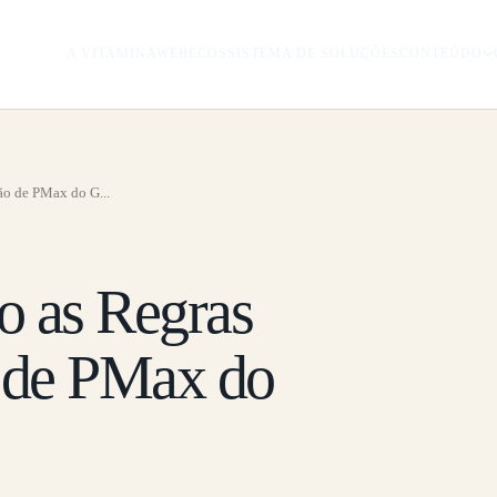
A VITAMINAWEB
ECOSSISTEMA DE SOLUÇÕES
CONTEÚDO
o de PMax do G...
 as Regras
 de PMax do