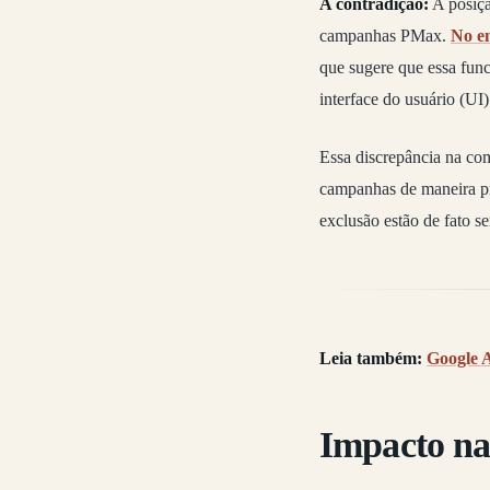
A contradição:
A posiçã
campanhas PMax.
No en
que sugere que essa func
interface do usuário (U
Essa discrepância na co
campanhas de maneira pro
exclusão estão de fato s
Leia também:
Google A
Impacto na