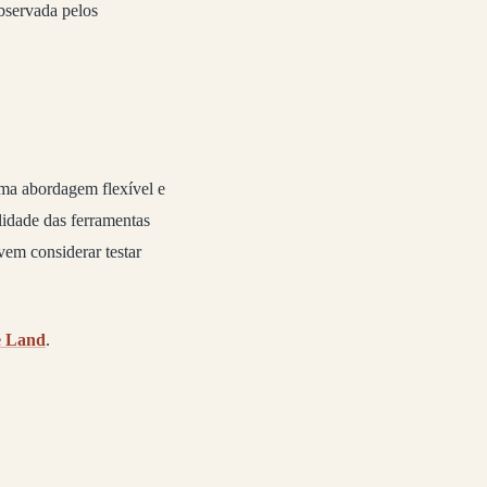
observada pelos
uma abordagem flexível e
lidade das ferramentas
vem considerar testar
e Land
.