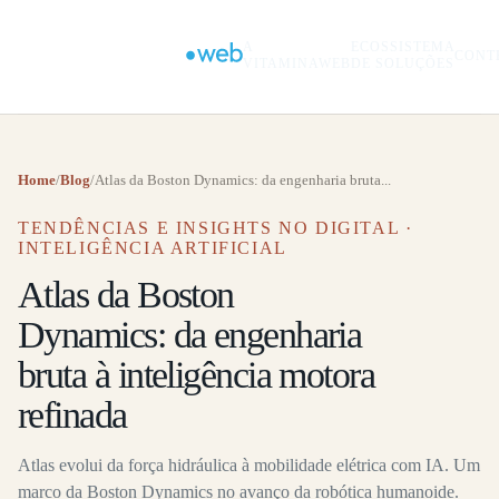
A
ECOSSISTEMA
CONT
VITAMINAWEB
DE SOLUÇÕES
Home
/
Blog
/
Atlas da Boston Dynamics: da engenharia bruta...
TENDÊNCIAS E INSIGHTS NO DIGITAL ·
INTELIGÊNCIA ARTIFICIAL
Atlas da Boston
Dynamics: da engenharia
bruta à inteligência motora
refinada
Atlas evolui da força hidráulica à mobilidade elétrica com IA. Um
marco da Boston Dynamics no avanço da robótica humanoide.