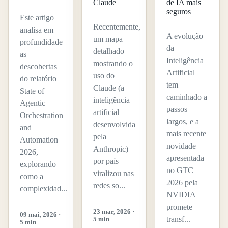
Claude
de IA mais
seguros
Este artigo
Recentemente,
analisa em
A evolução
um mapa
profundidade
da
detalhado
as
Inteligência
mostrando o
descobertas
Artificial
uso do
do relatório
tem
Claude (a
State of
caminhado a
inteligência
Agentic
passos
artificial
Orchestration
largos, e a
desenvolvida
and
mais recente
pela
Automation
novidade
Anthropic)
2026,
apresentada
por país
explorando
no GTC
viralizou nas
como a
2026 pela
redes so...
complexidad...
NVIDIA
promete
23 mar, 2026 ·
09 mai, 2026 ·
transf...
5 min
5 min