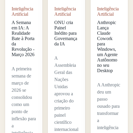
Inteligência
Inteligência
Inteligência
Artificial
Artificial
Artificial
A Semana
ONU cria
Anthropic
em IA: A
Painel
Lança
Realidade
Inédito para
Claude
Bate à Porta
Governança
Cowork
da
da IA
para
Revolução -
Windows,
Março 2026
um Agente
A
Autônomo
Assembleia
no seu
A primeira
Desktop
Geral das
semana de
Nações
março de
A Anthropic
Unidas
2026 se
deu um
aprovou a
consolidou
passo
criação do
como um
ousado para
primeiro
ponto de
transformar
painel
inflexão para
a
científico
a
inteligência
internacional
inteligência