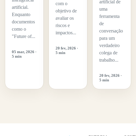
artificial de
com o
artificial.
uma
objetivo de
Enquanto
ferramenta
avaliar os
documentos
de
riscos e
como o
conversação
impactos...
"Future of...
para um
verdadeiro
20 fev, 2026 ·
05 mar, 2026 ·
colega de
5 min
5 min
trabalho...
20 fev, 2026 ·
5 min