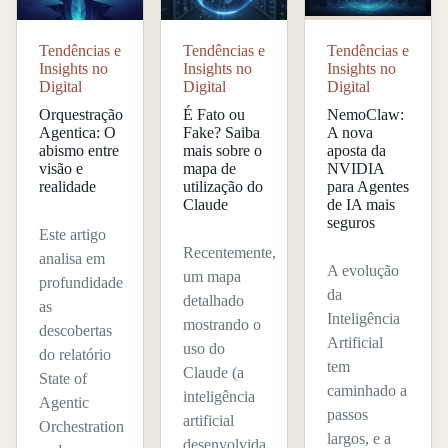
Tendências e
Tendências e
Tendências e
Insights no
Insights no
Insights no
Digital
Digital
Digital
Orquestração
É Fato ou
NemoClaw:
Agentica: O
Fake? Saiba
A nova
abismo entre
mais sobre o
aposta da
visão e
mapa de
NVIDIA
realidade
utilização do
para Agentes
Claude
de IA mais
seguros
Este artigo
Recentemente,
analisa em
A evolução
um mapa
profundidade
da
detalhado
as
Inteligência
mostrando o
descobertas
Artificial
uso do
do relatório
tem
Claude (a
State of
caminhado a
inteligência
Agentic
passos
artificial
Orchestration
largos, e a
desenvolvida