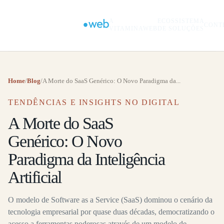
A
ECOSSISTEMA
CONT
VITAMINAWEB
DE SOLUÇÕES
Home
/
Blog
/
A Morte do SaaS Genérico: O Novo Paradigma da...
TENDÊNCIAS E INSIGHTS NO DIGITAL
A Morte do SaaS
Genérico: O Novo
Paradigma da Inteligência
Artificial
O modelo de Software as a Service (SaaS) dominou o cenário da
tecnologia empresarial por quase duas décadas, democratizando o
acesso a ferramentas poderosas através de um modelo de