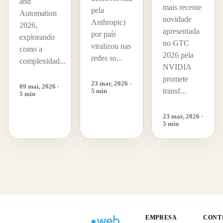
and
mais recente
pela
Automation
novidade
Anthropic)
2026,
apresentada
por país
explorando
no GTC
viralizou nas
como a
2026 pela
redes so...
complexidad...
NVIDIA
promete
23 mar, 2026 ·
09 mai, 2026 ·
transf...
5 min
5 min
23 mar, 2026 ·
5 min
EMPRESA
CONT