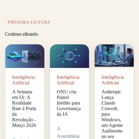
PRÓXIMA LEITURA
Continue afinando
Inteligência
Inteligência
Inteligência
Artificial
Artificial
Artificial
A Semana
ONU cria
Anthropic
em IA: A
Painel
Lança
Realidade
Inédito para
Claude
Bate à Porta
Governança
Cowork
da
da IA
para
Revolução -
Windows,
Março 2026
um Agente
A
Autônomo
Assembleia
no seu