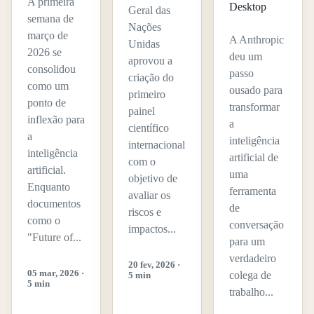
A primeira
Desktop
Geral das
semana de
Nações
março de
A Anthropic
Unidas
2026 se
deu um
aprovou a
consolidou
passo
criação do
como um
ousado para
primeiro
ponto de
transformar
painel
inflexão para
a
científico
a
inteligência
internacional
inteligência
artificial de
com o
artificial.
uma
objetivo de
Enquanto
ferramenta
avaliar os
documentos
de
riscos e
como o
conversação
impactos...
"Future of...
para um
verdadeiro
20 fev, 2026 ·
05 mar, 2026 ·
colega de
5 min
5 min
trabalho...