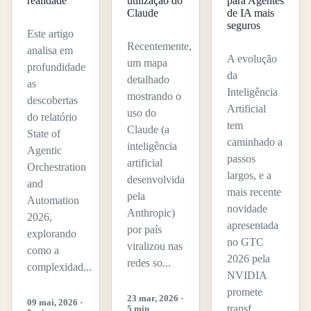
realidade
utilização do
para Agentes
Claude
de IA mais
seguros
Este artigo
Recentemente,
analisa em
A evolução
um mapa
profundidade
da
detalhado
as
Inteligência
mostrando o
descobertas
Artificial
uso do
do relatório
tem
Claude (a
State of
caminhado a
inteligência
Agentic
passos
artificial
Orchestration
largos, e a
desenvolvida
and
mais recente
pela
Automation
novidade
Anthropic)
2026,
apresentada
por país
explorando
no GTC
viralizou nas
como a
2026 pela
redes so...
complexidad...
NVIDIA
promete
23 mar, 2026 ·
09 mai, 2026 ·
transf...
5 min