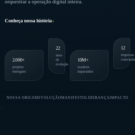
orquestrar a operação digital inteira.
Conheça nossa história
↓
12
22
empresas
anos
2.000+
10M+
conectada
de
evolução
projetos
usuários
entregues
impactados
NOSSA ORIGEM
EVOLUÇÃO
MANIFESTO
LIDERANÇA
IMPACTO
01