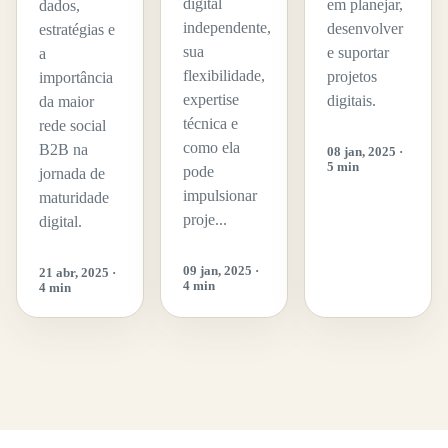
digital
em planejar,
dados,
independente,
desenvolver
estratégias e
sua
e suportar
a
flexibilidade,
projetos
importância
expertise
digitais.
da maior
técnica e
rede social
como ela
B2B na
08 jan, 2025 ·
5 min
pode
jornada de
impulsionar
maturidade
proje...
digital.
09 jan, 2025 ·
21 abr, 2025 ·
4 min
4 min