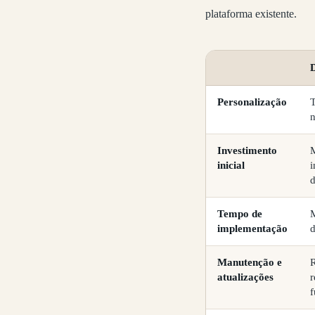
plataforma existente.
Personalização
T
n
Investimento
M
inicial
i
Tempo de
M
implementação
d
Manutenção e
R
atualizações
r
f