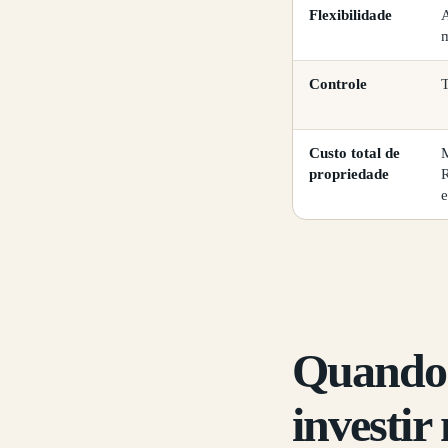
Flexibilidade
A
Controle
T
Custo total de
M
propriedade
R
e
Quando 
investir