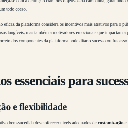
omeça-se com a definição clara dos objetivos da campanha, garantindo 
um todo coeso.
o eficaz da plataforma considera os incentivos mais atrativos para o púb
nsas tangíveis, mas também a motivadores emocionais que impactam a 
orreto dos componentes da plataforma pode ditar o sucesso ou fracas
s essenciais para suces
o e flexibilidade
tivo bem-sucedida deve oferecer níveis adequados de
customização
e 