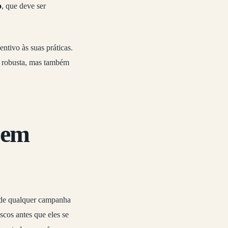
o
, que deve ser
ntivo às suas práticas.
só robusta, mas também
bem
 de qualquer campanha
scos antes que eles se