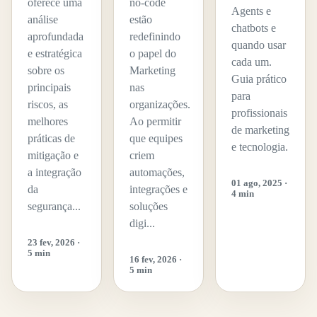
oferece uma
no-code
Agents e
análise
estão
chatbots e
aprofundada
redefinindo
quando usar
e estratégica
o papel do
cada um.
sobre os
Marketing
Guia prático
principais
nas
para
riscos, as
organizações.
profissionais
melhores
Ao permitir
de marketing
práticas de
que equipes
e tecnologia.
mitigação e
criem
a integração
automações,
01 ago, 2025 ·
da
integrações e
4 min
segurança...
soluções
digi...
23 fev, 2026 ·
5 min
16 fev, 2026 ·
5 min