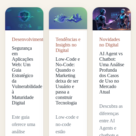
Desenvolvimento
Tendências e
Novidades
Insights no
no Digital
Segurança
Digital
em
AI Agent vs
Aplicações
Low-Code e
Chatbot:
Web: Um
No-Code:
Uma Análise
Guia
Quando o
Profunda
Estratégico
Marketing
dos Casos
da
deixa de ser
de Uso no
Vulnerabilidade
Usuário e
Mercado
à
passa a
Atual
Maturidade
construir
Digital
Tecnologia
Descubra as
diferenças
Este guia
Low-code e
entre AI
oferece uma
no-code
Agents e
análise
estão
chatbots e