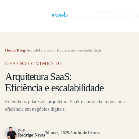
A
ECOSSISTEMA
CONT
VITAMINAWEB
DE SOLUÇÕES
Home
/
Blog
/
Arquitetura SaaS: Eficiência e escalabilidade
DESENVOLVIMENTO
Arquitetura SaaS:
Eficiência e escalabilidade
Entenda os pilares da arquitetura SaaS e como ela impulsiona
eficiência em negócios digitais.
POR
30 mar, 2025
5 min de leitura
Rodrigo Neves