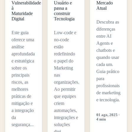
Vulnerabilidade
Usuário e
Mercado
à
passa a
Atual
Maturidade
construir
Digital
Tecnologia
Descubra as
diferenças
Este guia
Low-code e
entre AI
oferece uma
no-code
Agents e
análise
estão
chatbots e
aprofundada
redefinindo
quando usar
e estratégica
o papel do
cada um.
sobre os
Marketing
Guia prático
principais
nas
para
riscos, as
organizações.
profissionais
melhores
Ao permitir
de marketing
práticas de
que equipes
e tecnologia.
mitigação e
criem
a integração
automações,
01 ago, 2025 ·
da
integrações e
4 min
segurança...
soluções
digi...