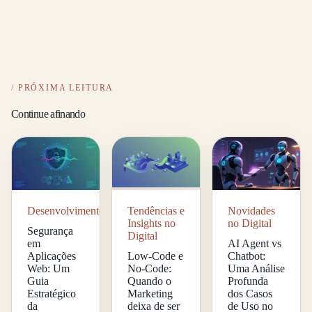
PRÓXIMA LEITURA
Continue afinando
Desenvolvimento
Tendências e
Novidades
Insights no
no Digital
Segurança
Digital
em
AI Agent vs
Aplicações
Low-Code e
Chatbot:
Web: Um
No-Code:
Uma Análise
Guia
Quando o
Profunda
Estratégico
Marketing
dos Casos
da
deixa de ser
de Uso no