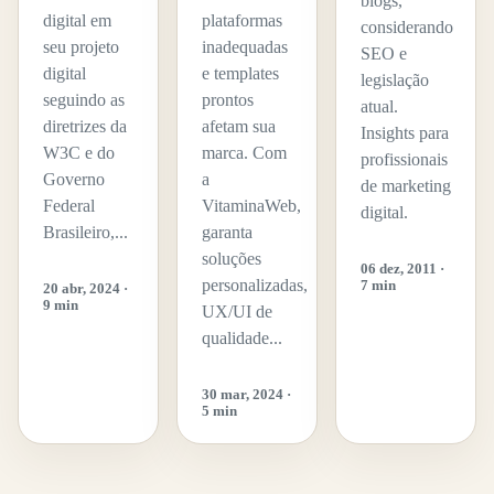
blogs,
digital em
plataformas
considerando
seu projeto
inadequadas
SEO e
digital
e templates
legislação
seguindo as
prontos
atual.
diretrizes da
afetam sua
Insights para
W3C e do
marca. Com
profissionais
Governo
a
de marketing
Federal
VitaminaWeb,
digital.
Brasileiro,...
garanta
soluções
06 dez, 2011 ·
personalizadas,
7 min
20 abr, 2024 ·
9 min
UX/UI de
qualidade...
30 mar, 2024 ·
5 min