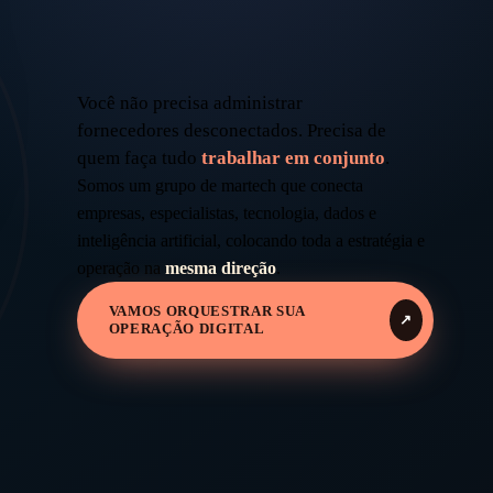
Você não precisa administrar
fornecedores desconectados. Precisa de
quem faça tudo
trabalhar em conjunto
.
Somos um grupo de martech que conecta
empresas, especialistas, tecnologia, dados e
inteligência artificial, colocando toda a estratégia e
operação na
mesma direção
.
VAMOS ORQUESTRAR SUA
↗
OPERAÇÃO DIGITAL