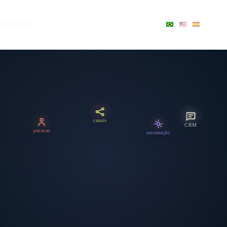
CONTATO
canais
CRM
pessoas
automação