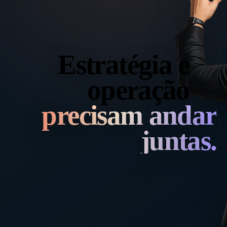
Estratégia e
operação
precisam andar
juntas.