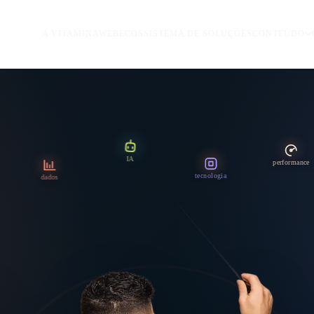
A VITAMINAWEB
ECOSSISTEMA DE SOLUÇÕES
CONTEÚDO
IA
performance
tecnologia
dados