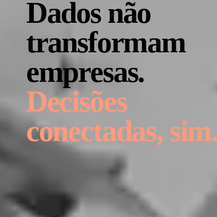
Dados não
transformam
empresas.
Decisões
conectadas, sim