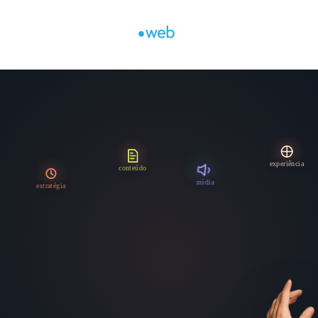
experiência
conteúdo
mídia
estratégia